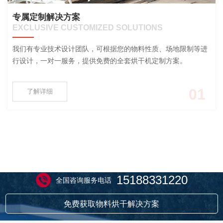
专属定制
解决方案
EXCLUSIVE CUSTOMIZED SOLUTIONS
我们有专业技术设计团队，可根据您的物料性质、场地限制等进
行设计，一对一服务，提供免费的全套烘干机定制方案。
01
了解详细
FEIHONG
丰富的烘干经验 无数成功案例
专业生产各种节能环保烘干设备
15188331220
全国咨询服务电话
免费获取物料烘干解决方案