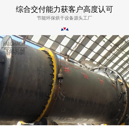
综合交付能力获客户高度认可
节能环保烘干设备源头工厂