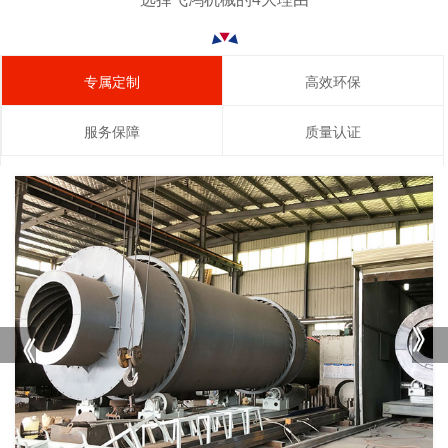
专属定制
高效环保
服务保障
质量认证