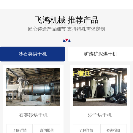
飞鸿机械 推荐产品
匠心铸造产品细节 支持特殊需求定制
沙石类烘干机
矿渣矿泥烘干机
石英砂烘干机
沙子烘干机
了解详情
咨询报价
了解详情
咨询报价