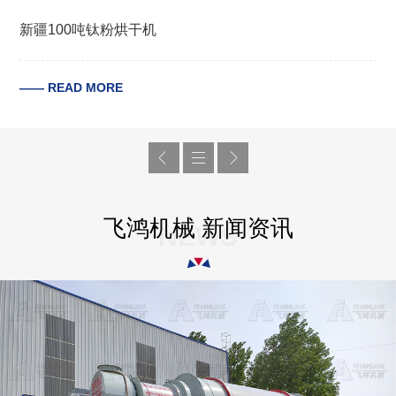
新疆100吨钛粉烘干机
—— READ MORE
飞鸿机械 新闻资讯