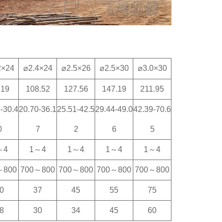
2×24
⌀2.4×24
⌀2.5×26
⌀2.5×30
⌀3.0×30
.19
108.52
127.56
147.19
211.95
-30.4
20.70-36.1
25.51-42.5
29.44-49.0
42.39-70.6
0
7
2
6
5
～4
1～4
1～4
1～4
1～4
～800
700～800
700～800
700～800
700～800
0
37
45
55
75
8
30
34
45
60